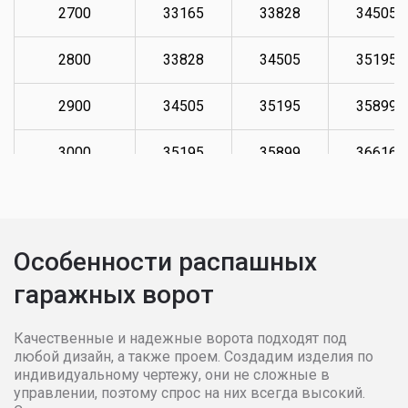
2700
33165
33828
34505
2800
33828
34505
35195
2900
34505
35195
35899
3000
35195
35899
36616
3100
35899
36616
37349
3200
36616
37349
38096
Особенности распашных
гаражных ворот
3300
37349
38096
38858
3400
38096
38858
39635
Качественные и надежные ворота подходят под
любой дизайн, а также проем. Создадим изделия по
индивидуальному чертежу, они не сложные в
3500
38858
39635
40428
управлении, поэтому спрос на них всегда высокий.