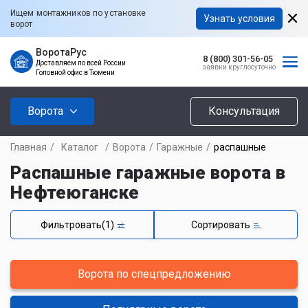
Ищем монтажников по установке
Узнать условия
ворот
ВоротаРус
8 (800) 301-56-05
Доставляем по всей России
заявки круглосуточно
Головной офис в Тюмени
Ворота
Консультация
Главная
/
Каталог
/
Ворота
/
Гаражные
/
распашные
Распашные гаражные ворота в
Нефтеюганске
Фильтровать
(1)
Сортировать
Ворота по спецпредложению