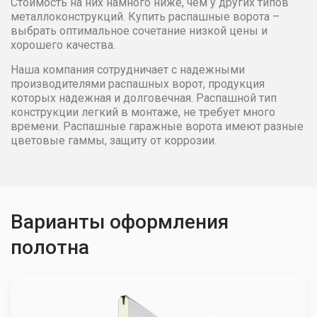
Стоимость на них намного ниже, чем у других типов
металлоконструкций. Купить распашные ворота –
3600
39635
40428
41236
выбрать оптимальное сочетание низкой цены и
хорошего качества.
3700
40428
41236
42061
Наша компания сотрудничает с надежными
производителями распашных ворот, продукция
3800
41236
42061
42902
которых надежная и долговечная. Распашной тип
конструкции легкий в монтаже, не требует много
3900
42061
42902
43760
времени. Распашные гаражные ворота имеют разные
цветовые гаммы, защиту от коррозии.
4000
42902
43760
44635
4100
43760
44635
45528
Варианты оформления
4200
44635
45528
46438
полотна
4300
45528
46438
47367
4400
46438
47367
48314