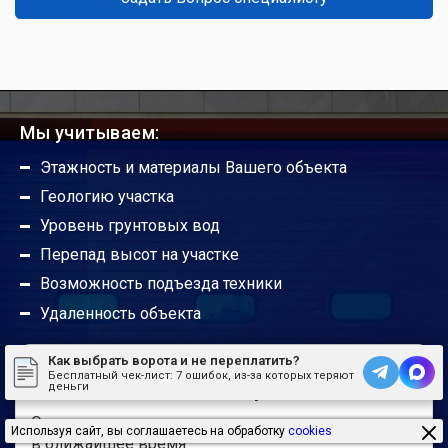
Какой срок службы гаражных ворот?
Можно ли ручные ворота сделать
автоматическими?
Мы учитываем:
Этажность и материалы Вашего объекта
Будут ли работать гаражные ворота без
Геологию участка
автоматики?
Уровень грунтовых вод
Перепад высот на участке
Погодные условия не портят привод?
Возможность подъезда техники
Удаленность объекта
Радиус действия пультов управления
Как выбрать ворота и не переплатить?
Бесплатный чек-лист:
7 ошибок, из-за которых теряют
У вас остались вопросы?
деньги
Где можно установить откатные ворота?
Оставьте заявку и наш менеджер перезвонит вам
Используя сайт, вы соглашаетесь на обработку
cookies
в ближайшее время