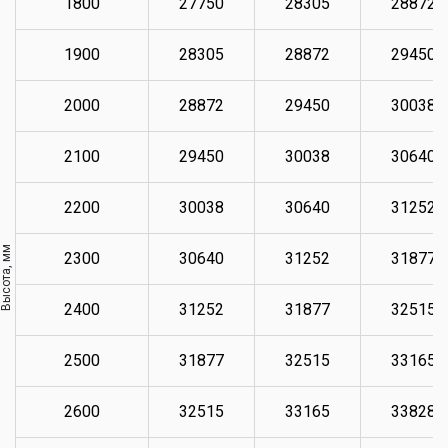
1800
27750
28305
28872
1900
28305
28872
29450
2000
28872
29450
30038
2100
29450
30038
30640
2200
30038
30640
31252
Высота, мм
2300
30640
31252
31877
2400
31252
31877
32515
2500
31877
32515
33165
2600
32515
33165
33828