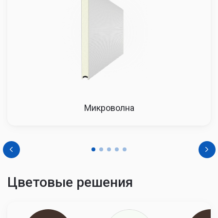
4500
47367
48314
49281
Микроволна
Цветовые решения