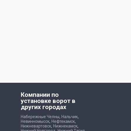
Компании по
установке ворот в
других городах
,
,
Набережные Челны
Нальчик
,
,
Невинномысск
Нефтекамск
,
,
Нижневартовск
Нижнекамск
,
,
Нижний Новгород
Нижний Тагил