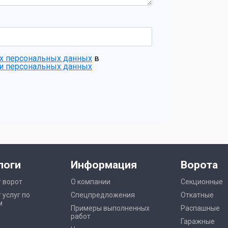
промышленные
бытовые
их персональных данных
в
ки персональных данных
логи
Информация
Ворота
 ворот
О компании
Секционные
 услуг по
Спецпредложения
Откатные
м
Примеры выполненных
Распашные
работ
Гаражные