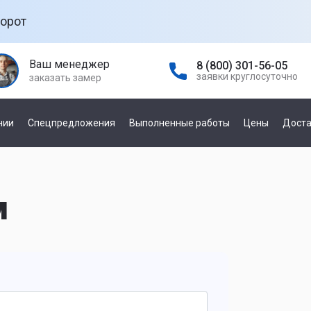
орот
Ваш менеджер
8 (800) 301-56-05
заявки круглосуточно
заказать замер
нии
Спецпредложения
Выполненные работы
Цены
Доста
а гаражных
По управлению
е
м
механическое
автоматическое
а
ней
По производителю
а откатных
Damast