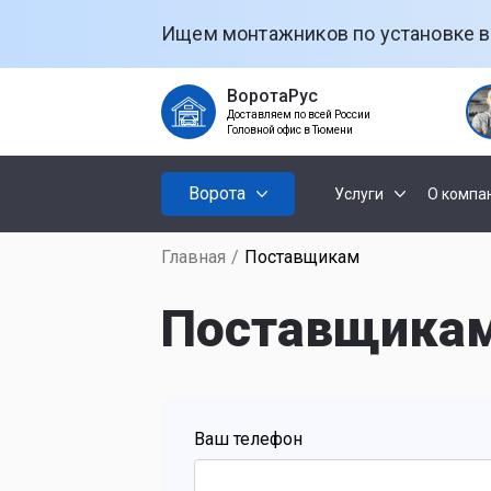
Ищем монтажников по установке в
ВоротаРус
Доставляем по всей России
Головной офис в Тюмени
Ворота
Услуги
О компа
Главная
/
Поставщикам
Установк
Секционны
ворот
Поставщика
Откатные
Установк
рольстав
Распашные
Ваш телефон
Установк
ворот