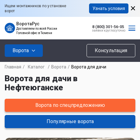
Ищем монтажников по установке
Узнать условия
ворот
ВоротаРус
8 (800) 301-56-05
Доставляем по всей России
заявки круглосуточно
Головной офис в Тюмени
Ворота
Консультация
Главная
/
Каталог
/
Ворота
/
Ворота для дачи
Ворота для дачи в
Нефтеюганске
Ворота по спецпредложению
Популярные ворота