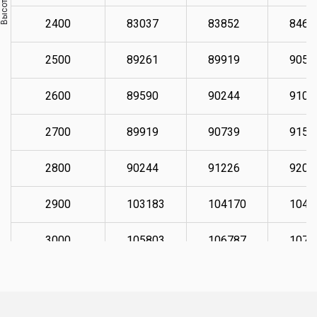
Высота, мм
2400
83037
83852
8467
2500
89261
89919
9057
2600
89590
90244
9106
2700
89919
90739
9155
2800
90244
91226
9204
2900
103183
104170
1049
3000
105803
106787
1076
3100
107443
108259
1092
3200
109079
109900
1108