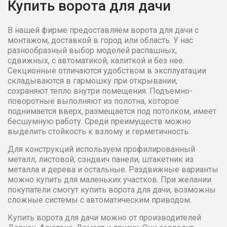
Купить ворота для дачи
3300
112353
113337
1143
В нашей фирме предоставляем ворота для дачи с
монтажом, доставкой в город или область. У нас
3400
114818
115961
1154
разнообразный выбор моделей распашных,
сдвижных, с автоматикой, калиткой и без нее.
Секционные отличаются удобством в эксплуатации
3500
115961
116943
1166
складываются в гармошку при открывании,
сохраняют тепло внутри помещения. Подъемно-
3600
166636
168488
1705
поворотные выполняют из полотна, которое
поднимается вверх, размещается под потолком, имеет
бесшумную работу. Среди преимуществ можно
3700
168488
170039
1715
выделить стойкость к взлому и герметичность.
Для конструкций используем профилированный
3800
171898
172975
1740
металл, листовой, сэндвич панели, штакетник из
металла и дерева и остальные. Раздвижные варианты
3900
179158
182091
1850
можно купить для маленьких участков. При желании
покупатели смогут купить ворота для дачи, возможны
сложные системы с автоматическим приводом.
4000
182557
185653
1888
Купить ворота для дачи можно от производителей