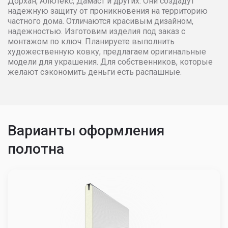
Дорхан, Алютекс, Дамаст и других. Они создадут
4100
182711
185801
1888
надежную защиту от проникновения на территорию
частного дома. Отличаются красивым дизайном,
4200
182873
185955
1888
надежностью. Изготовим изделия под заказ с
монтажом по ключ. Планируете выполнить
художественную ковку, предлагаем оригинальные
4300
185494
187507
1895
модели для украшения. Для собственников, которые
желают сэкономить деньги есть распашные.
4400
192297
195388
1984
4500
195539
198786
2020
Варианты оформления
4600
197396
200179
2031
полотна
4700
199249
201570
2040
4800
202958
204964
2068