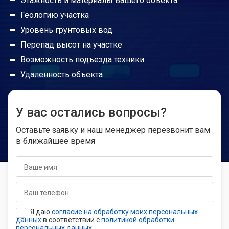
Этажность и материалы Вашего объекта
Будут ли работать гаражные ворота без
Геологию участка
автоматики?
Уровень грунтовых вод
Перепад высот на участке
Погодные условия не портят привод?
Возможность подъезда техники
Удаленность объекта
Радиус действия пультов управления
У вас остались вопросы?
Где можно установить откатные ворота?
Оставьте заявку и наш менеджер перезвонит вам
в ближайшее время
Можно ли открывать откатные ворота с
автоматикой вручную?
Я даю
согласие на обработку моих персональных
данных
в соответствии с
политикой обработки
персональных данных