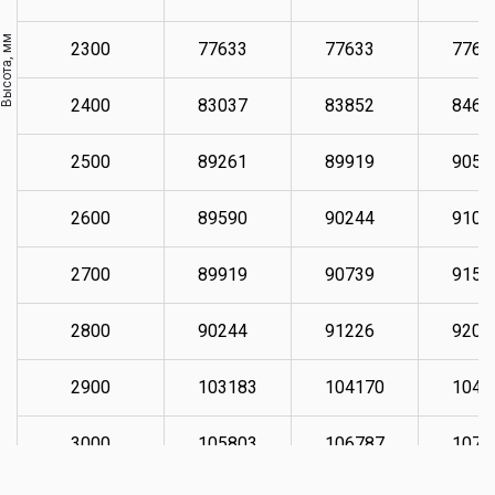
Высота, мм
2300
77633
77633
7763
2400
83037
83852
8467
2500
89261
89919
9057
2600
89590
90244
9106
2700
89919
90739
9155
2800
90244
91226
9204
2900
103183
104170
1049
3000
105803
106787
1076