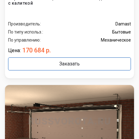
с калиткой
Производитель:
Damast
По типу использ.:
Бытовые
По управлению:
Механическое
170 684 р.
Цена:
Заказать