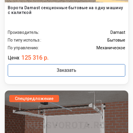
Ворота Damast секционные бытовые на одну машину
с калиткой
Производитель:
Damast
По типу использ.:
Бытовые
По управлению:
Механическое
125 316 р.
Цена:
Заказать
Спецпредложение