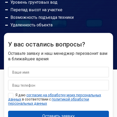
Уровень грунтовых вод
Перепад высот на участке
Погодные условия не портят привод?
Возможность подъезда техники
Удаленность объекта
Радиус действия пультов управления
У вас остались вопросы?
Где можно установить откатные ворота?
Оставьте заявку и наш менеджер перезвонит вам
в ближайшее время
Можно ли открывать откатные ворота с
автоматикой вручную?
Я даю
согласие на обработку моих персональных
данных
в соответствии с
политикой обработки
персональных данных