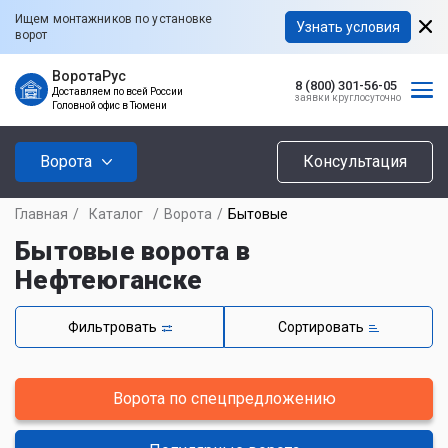
Ищем монтажников по установке
Узнать условия
ворот
ВоротаРус
8 (800) 301-56-05
Доставляем по всей России
заявки круглосуточно
Головной офис в Тюмени
Ворота
Консультация
Главная
/
Каталог
/
Ворота
/
Бытовые
Бытовые ворота в
Нефтеюганске
Фильтровать
Сортировать
Ворота по спецпредложению