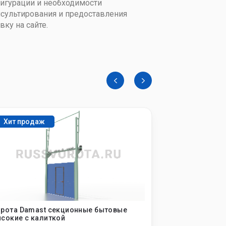
фигурации и необходимости
сультирования и предоставления
ку на сайте.
Хит продаж
рота Damast секционные бытовые
Ворота Damas
сокие с калиткой
одну машину 