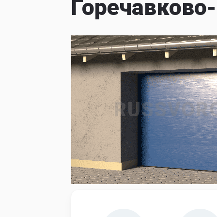
Горечавково
Установк
противо
Установк
Установк