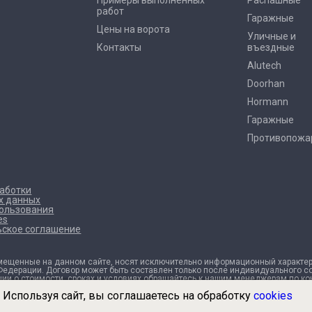
Примеры выполненных
Распашные
работ
Гаражные
Цены на ворота
Уличные и
Контакты
въездные
Alutech
Doorhan
Hormann
Гаражные
Противопожа
работки
х данных
пользования
es
ьское соглашение
мещенные на данном сайте, носят исключительно информационный характер 
Федерации. Договор может быть составлен только после индивидуального с
ии о стоимости, сроках и условиях обращайтесь к нашим менеджерам по ко
Используя сайт, вы соглашаетесь на обработку
cookies