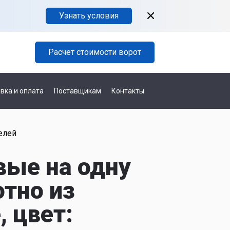
Узнать условия
Расчет стоимости ворот
вка и оплата
Поставщикам
Контакты
елей
вые на одну
отно из
 цвет: