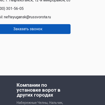
ес: г. Нефтеюганск, 12-й микрорайон, 63
800) 301-56-05
il:
nefteyugansk@russvorota.ru
Заказать звонок
Компании по
установке ворот в
других городах
,
,
Набережные Челны
Нальчик