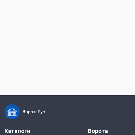
ВоротаРус
Каталоги
Ворота