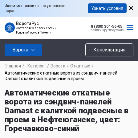
Ищем монтажников по установке
Узнать условия
ворот
ВоротаРус
8 (800) 301-56-05
Доставляем по всей России
заявки круглосуточно
Головной офис в Тюмени
Ворота
Консультация
Главная
/
Каталог
/
Ворота
/
Откатные
/
Автоматические откатные ворота из сэндвич-панелей
Damast с калиткой подвесные в проем
Автоматические откатные
ворота из сэндвич-панелей
Damast с калиткой подвесные в
проем в Нефтеюганске, цвет:
Горечавково-синий