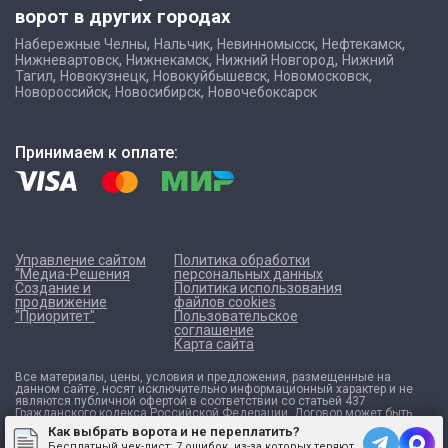
ворот в других городах
,
,
,
,
Набережные Челны
Нальчик
Невинномысск
Нефтекамск
,
,
,
Нижневартовск
Нижнекамск
Нижний Новгород
Нижний
,
,
,
,
Тагил
Новокузнецк
Новокуйбышевск
Новомосковск
,
,
Новороссийск
Новосибирск
Новочебоксарск
Принимаем к оплате:
Управление сайтом
Политика обработки
"Медиа-Решения
персональных данных
Создание и
Политика использования
продвижение
файлов cookies
"Приоритет"
Пользовательское
соглашение
Карта сайта
Все материалы, цены, условия и предложения, размещенные на
данном сайте, носят исключительно информационный характер и не
являются публичной офертой в соответствии со статьей 437
Гражданского кодекса Российской Федерации. Договор может быть
составлен только после индивидуального согласования всех деталей
Как выбрать ворота и не переплатить?
и оформляется в письменном виде. Для получения точной
Бесплатный чек-лист:
7 ошибок, из-за которых теряют